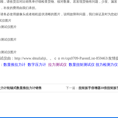
惠顾，请收货后对比销售单仔细检查货物、核对数量。若发现货物有问题，少发、漏发
决，补发的费用由我们承担。
，请务必使用摄像头或者相机提供清晰的图片，说明故障和问题，我们保证及时为您处
试仪图片
：http://www.shtuilaliji。。ｃｏｍ/cqx0709-ParentList-859463/友
：
数显推拉力计
数字压力计
拉力测试仪
数显扭矩测试仪 扭力检测力
拉力计轮辐式数显推拉力计销售
下一篇：
扭矩扳手倍增器10倍扭矩扳