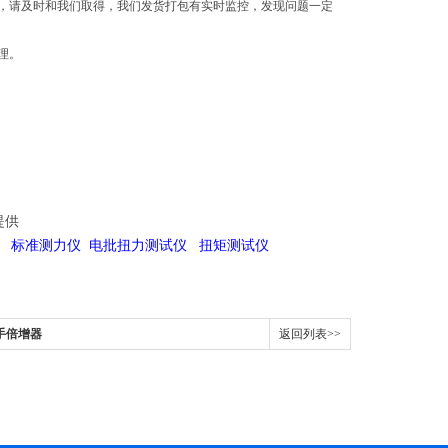
，请及时和我们取得，我们发货打包有实时监控，发现问题一定
理。
情提供
仪 标准测力仪 电批扭力测试仪 扭矩测试仪
手倍增器
返回列表>>