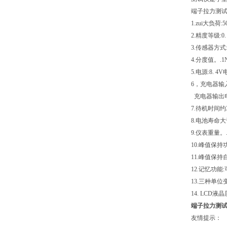
端子拉力测
1.zui大负荷:50
2.精度等级:0.
3.传感器方
4.分度值。.1
5.电源:8. 
6，充电器输入
充电器输出电压
7.待机时间约
8.电池寿命大
9.仪表重量。.
10.峰值保持
11.峰值保持
12.记忆功能
13.三种单位变
14. LC
端子拉力测
友情提示：