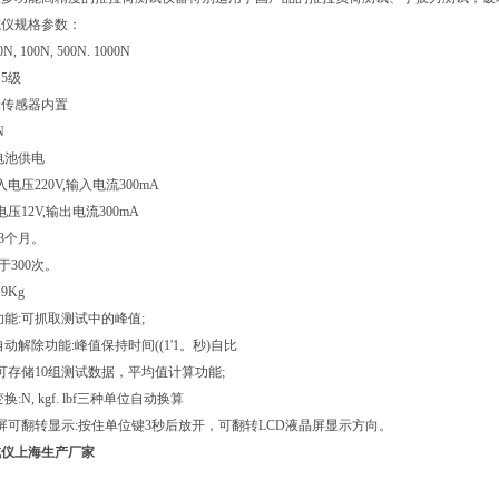
试仪规格参数：
N, 100N, 500N. 1000N
 5级
式:传感器内置
N
4V电池供电
电压220V,输入电流300mA
12V,输出电流300mA
3个月。
于300次。
9Kg
功能:可抓取测试中的峰值;
自动解除功能:峰值保持时间((1'1。秒)自比
:可存储10组测试数据，平均值计算功能;
换:N, kgf. lbf三种单位自动换算
D液晶屏可翻转显示:按住单位键3秒后放开，可翻转LCD液晶屏显示方向。
试仪上海生产厂家