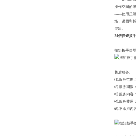
操作空间的限
------
场，紧固和
突出。
24倍扭矩扳
扭矩扳手倍
售后服务:
⑴.服务范围
⑵.服务期限
⑶.服务内容
⑷.服务费用
⑸.不承担内