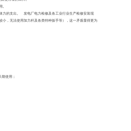
用。
减少体力的支出。 发电厂电力检修及各工业行业生产检修安装现
较小，无法使用加力杆及各类特种扳手等），这一矛盾显得更为
长期使用；