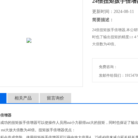
24倍扭矩扳手倍增
更新时间：2024-08-11
简要描述：
24倍扭矩扳手倍增器,本公
时也了输出扭矩的精度≤±４
大倍数为40倍。
免费咨询：
发邮件给我们：191547096
相关产品
留言询价
手倍增器
功的扭矩扳手倍增器可以使操作人员用zui小力获得zui大的扭矩，同时也保证了输出
M，zui大放大倍数为40倍。扭矩扳手倍增器优点：
使用延长杆会造成危险。使用扭矩扳手倍增器可以藉由放大倍率4、25或40倍来减少延长杆