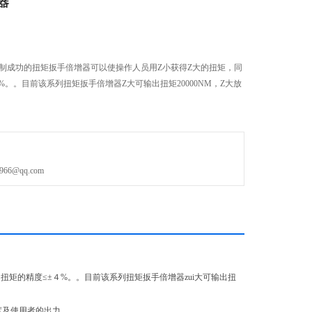
器
研制成功的扭矩扳手倍增器可以使操作人员用Z小获得Z大的扭矩，同
%。。目前该系列扭矩扳手倍增器Z大可输出扭矩20000NM，Z大放
6@qq.com
扭矩的精度≤±４%。。目前该系列扭矩扳手倍增器zui大可输出扭
长度及使用者的出力。