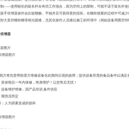
制------使用较长的延长杆在有些工作场合，因为空间上的限制，可能不适于延长杆使
使用扭矩扳手倍增器操作会比较顺畅、平稳并且可获得更的扭矩。在螺栓锁紧的过程中可
拆卸大直径螺栓螺母相当困难，尤其在操作人员难以施工的环境中（例如设备周围空间
手倍增器
增器图片
: 我方将负责帮助需方维修设备在此期间出现的故障；提供设备所需的备品备件以满足
：质保期后一年内保修，终身维护！让您售后无忧！
：设备维护维修，国产品培训,备件供应
：视情况而定
容：人为因素造成的损坏