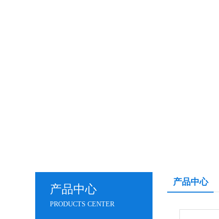
产品中心
产品中心
PRODUCTS CENTER