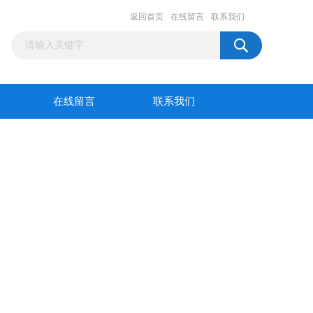
返回首页
在线留言
联系我们
在线留言
联系我们