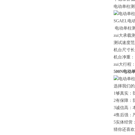
电动单柱测
SGAEL
电动单柱
zui大承载
测试速度范围
机台尺寸长×宽
机台净重：1
zui大行程
500N电动
选择我们
1够真实：
2有保障：
3诚信高：
4售后强：
5实体经营
猜你还喜欢