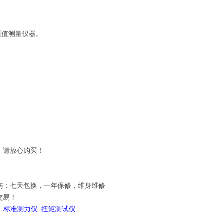
重值测量仪器。
，请放心购买！
！
伤：七天包换，一年保修，维身维修
交易！
 标准测力仪 扭矩测试仪