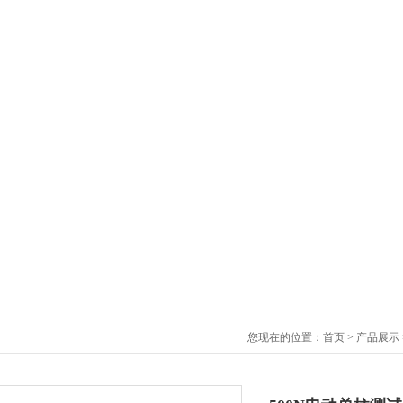
您现在的位置：
首页
>
产品展示