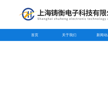
首页
关于我们
新闻动