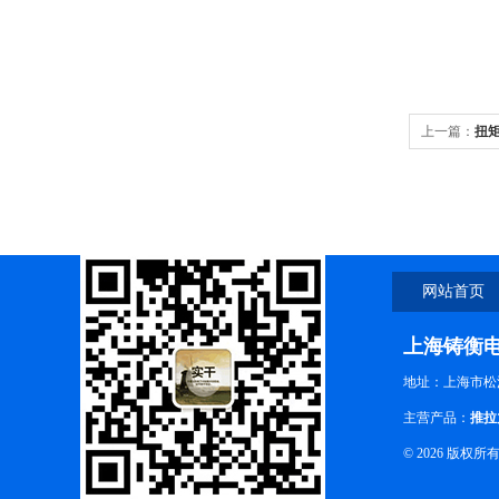
上一篇：
扭矩
网站首页
上海铸衡
地址：上海市松江
主营产品：
推拉
© 2026 版