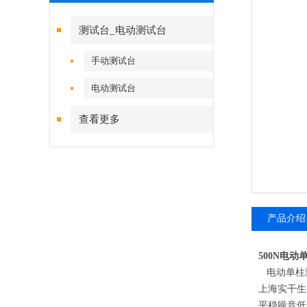
测试台_电动测试台
手动测试台
电动测试台
查看更多
产品介绍
500N电动
电动单柱
上海实干生
平稳噪音低