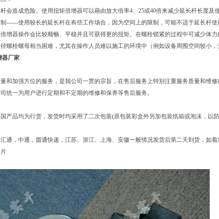
使用延长杆会造成危险。使用扭矩倍增器可以藉由放大倍率4、25或40倍来减少延长杆长度
制------使用较长的延长杆在有些工作场合，因为空间上的限制，可能不适于延长杆使
使用扭矩倍增器操作会比较顺畅、平稳并且可获得更的扭矩。在螺栓锁紧的过程中可减少
直径螺栓螺母相当困难，尤其在操作人员难以施工的环境中（例如设备周围空间较小，
增器厂家
质量和加强方位的服务，是我公司一贯的宗旨，在售后服务上特别注重服务质量和维修
公司统一为用户进行定期和不定期的维修和保养等售后服务。
国产品均为行货，发货时均采用了二次包装(原包装彩盒外另加包装纸箱或泡沫，以防
认汇通，中通，圆通快递，江苏、浙江、上海、安徽一般情况发货后第二天到货，如着
图片