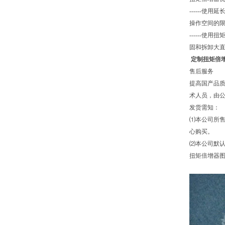
------
操作空间的限
------
固和拆卸大
定制扭矩倍
售后服务
提高国产品
术人员，由
发货需知：
⑴本公司所售
心购买。
⑵本公司默
扭矩倍增器