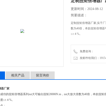
定制扭矩倍增器厂
更新时间：2024-08-12
简要描述：
定制扭矩倍增器厂家,实干厂家
数为40倍，本款扭矩倍增
≤±４%。
免费咨询：
发邮件给我们：1915470
相关产品
留言询价
增器厂家
成功的扭矩倍增器系列zui大可输出扭矩20000N.m，zui大放大倍数为40倍，本款扭
度≤±４%。
优点：