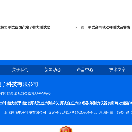
束拉力测试仪国产端子拉力测试仪
下一篇：
测试台电动双柱测试台零售
关于我们
新闻动态
产品中心
技术文章
电子科技有限公司
区新桥镇九新公路2888号5号楼
力计
,
扭力扳手
,
扭矩测试仪
,
拉力测试仪
,
测试台
,
扭力倍增器
,等测力仪器供应商,欢迎咨
权所有：上海铸衡电子科技有限公司 备案号：
沪ICP备14030360号-55
总访问量：1805439