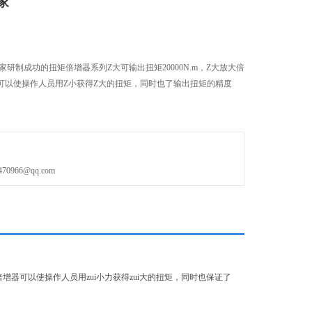
家
研制成功的扭矩倍增器系列Z大可输出扭矩20000N.m，Z大放大倍
器可以使操作人员用Z小获得Z大的扭矩，同时也了输出扭矩的精度
966@qq.com
矩倍增器可以使操作人员用zui小力获得zui大的扭矩，同时也保证了