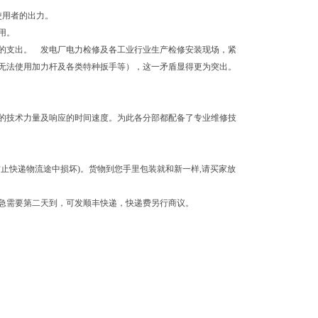
及使用者的出力。
用。
体力的支出。 发电厂电力检修及各工业行业生产检修安装现场，紧
无法使用加力杆及各类特种扳手等），这一矛盾显得更为突出。
的技术力量及响应的时间速度。为此各分部都配备了专业维修技
止快递物流途中损坏)。货物到您手里包装就和新一样,请买家放
急需要第二天到，可发顺丰快递，快递费另行商议。