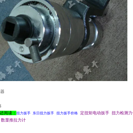
还阅读：
定扭矩电动扳手 扭力检测力
扭力扳手
东日扭力扳手
扭力扳手价格
 数显推拉力计