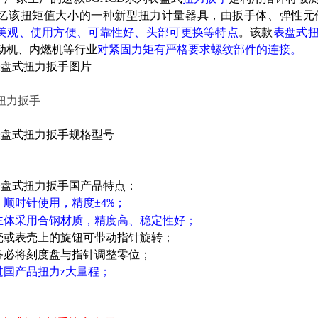
忆该扭矩值大小的一种新型扭力计量器具，由扳手体、弹性元
美观、使用方便、可靠性好、头部可更换等特点
。该款
表盘式
动机、内燃机等行业
对紧固力矩有严格要求螺纹部件的连接。
D表盘式扭力扳手图片
D表盘式扭力扳手规格型号
D表盘式扭力扳手国产品特点：
，顺时针使用，精度±
；
4%
品主体采用合钢材质，精度高、稳定性好；
表壳或表壳上的旋钮可带动指针旋转；
前务必将刻度盘与指针调整零位；
过国产品扭力z大量程；