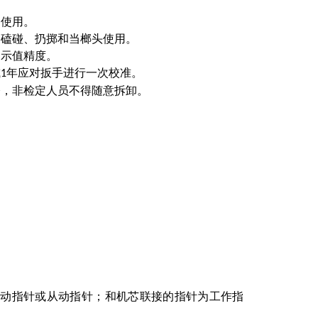
范围使用。
动、磕碰、扔掷和当榔头使用。
影响示值精度。
或
年应对扳手进行一次校准。
1
修，非检定人员不得随意拆卸。
被动指针或从动指针；和机芯联接的指针为工作指