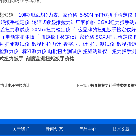
任何疑问请在线客服。
想知道
：
10吨机械式拉力表厂家价格
5-50N.m扭矩扳手检定仪
扭矩扳手检定仪
轮辐式数显推拉力计厂家价格
SGXJ扭力扳手测
瓶盖扭力测试仪
30N.m
扭力检定仪
什么品牌的扭矩扳手检定仪好
0N.m电动定扭矩扳手
扭矩扳手检定仪厂家价格
SGXJ
扭力检定仪
手
扭矩测试仪
数显推拉力计
数字压力计
拉力测试仪
数显扭
检测力仪
标准测力仪
电批扭力测试仪
扭矩测量仪
扭力扳手
式扭力扳手_刻度盘测扭矩扳手价格
拉力计电子推拉力计
下一篇：
数显推拉力计手持式数显推
关于我们
新闻动态
产品中心
技术文章