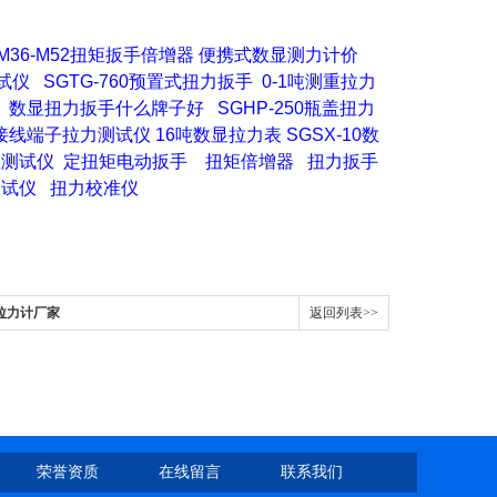
M36-M52扭矩扳手倍增器
便携式数显测力计价
试仪
SGTG-760预置式扭力扳手
0-1吨测重拉力
数显扭力扳手什么牌子好
SGHP-250瓶盖扭力
接线端子拉力测试仪
16吨数显拉力表
SGSX-10数
矩测试仪
定扭矩电动扳手
扭矩倍增器
扭力扳手
测试仪
扭力校准仪
拉力计厂家
返回列表>>
荣誉资质
在线留言
联系我们