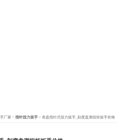
扳手厂家
>
指针扭力扳手
> 表盘指针式扭力扳手_刻度盘测扭矩扳手价格