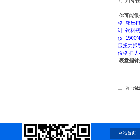
5、如有
你可能很
格
液压
计
饮料
仪
150
显扭力扳
价格
扭力
表盘指针
上一篇：
推
网站首页