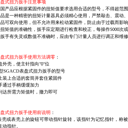
D表盘式扭力扳手注意事项
本国产品应根据紧固件的扭矩值要求选用合适的型号，不得超
产品是一种精密的扭矩计量器具必须精心使用，严禁敲击、震
产品可双向使用，但不允许用来松动紧固件，防止由于过载而
证扭矩值的准确性，扳手应定期进行检查和校正，每操作
次
5000
现扳手有失灵或数值不准确时，应由专门计量人员进行调正和维
D表盘式扭力扳手使用方法调零
：
盘外壳，使主针指向
位
"0"
型SGACD表盘式扭力扳手的型号
上装上合适的套筒并套住紧固件
手通过手柄缓缓加力
到达所需力矩值时，撤力即可
D表盘式扭力扳手使用前说明
：
表壳或表壳上的旋钮可带动指针旋转，该指针为记忆指针，称
称主动指针。