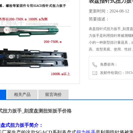
表盘指针式扭力扳
更新时间：2024-08-12
简要描述：
表盘指针式扭力扳手_刻度盘
力扳手是利用指针将被测螺
小的一种新型扭计量器具，
高、造型美观、使用、性好
汽车、精密机械、电、发动
免费咨询：
发邮件给我们：1915470
相关产品
留言询价
式扭力扳手_刻度盘测扭矩扳手价格
D表盘式扭力扳手简介：
厂家生产的这款SGACD系列表盘式
扭力扳手
是利用指针将被