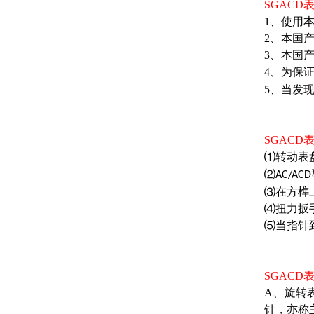
SGAC
1、使用
2、本国
3、本国
4、为保
5、当发
SGAC
⑴转动表
⑵
AC/ACD
⑶在方榫
⑷扭力扳
⑸当指针
SGAC
A、旋转
针，亦