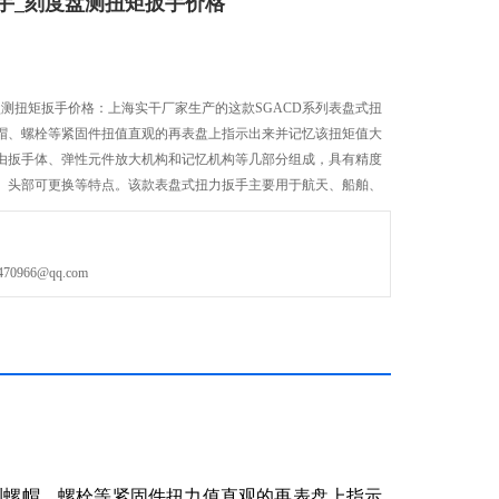
手_刻度盘测扭矩扳手价格
测扭矩扳手价格：上海实干厂家生产的这款SGACD系列表盘式扭
帽、螺栓等紧固件扭值直观的再表盘上指示出来并记忆该扭矩值大
由扳手体、弹性元件放大机构和记忆机构等几部分组成，具有精度
、头部可更换等特点。该款表盘式扭力扳手主要用于航天、船舶、
机、内燃机等行业对紧固矩有严
966@qq.com
测螺帽、螺栓等紧固件扭力值直观的再表盘上指示