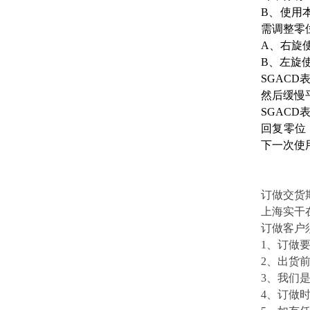
B、使用
需调整零
A、右旋
B、左旋
SGAC
然后缓慢
SGAC
回复零位
下一次使
订做交货
上海实干
订做客户
1、订做
2、出货前
3、我们
4、订做