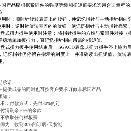
本国产品应根据紧固件的强度等级和扭矩值要求选用合适量程的
位：
使用时：顺时针旋转表盖上的旋钮，使记忆指针与主动指针指
使用时：逆时针旋转表盖的的旋钮，使记忆指针与主动指针靠紧
D表盘式扭力扳手使用时注意： 将指针扳手的方榫与紧固件对接
平稳地施加扳拧力，直记忆指针指向所需的扭矩值。
D表盘式扭力扳手使用结束后： SGACD表盘式扭力扳手停止施
，记忆指针仍停留在指示的刻度上，并准确读出扭矩值。旋转
用。
期承诺
在提供成品的同时也可按客户要求订做非标国产品
须知：
要求：付款方式：先付30%的订
付清剩余70%的余款
是不收取任何样板费
时间为：收到30%的订后7天货期