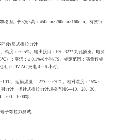
长×宽×高：450mm×260mm×160mm。有效行
不同)数显式推拉力计
N。精度：±0.5%。输出接口：RS 232?? 九孔插座。电源:
0℃）；零漂：≤ 0.1%/8小时/FS。标定范围：满量程标
/220V AC 充电 4～6 小时。
℃±10℃。运输温度：-27℃～+70℃。相对湿度：15%～
力计：指针式推拉力计规格有NK—10、20、30、
、500、1000等
接线端子等拉力测试。