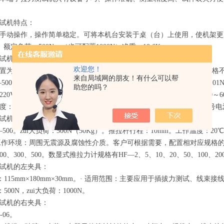
试机特点：
手动操作，操作简单稳定。可将本机台安装于桌（台）上使用，使机架更加稳固。
。额定负荷：500N。（也可配置1000N）净重：10.6Kg。
试机的推拉力计：
欢迎您！
置为数显式推拉力计HF—500。(也可配置指针式推拉力计NK—500,价格
来自局域网的朋友！有什么可以帮
500。zui大负荷：500N(Kg、N和ib三种单位可自动转换)。分辨率：0.01
助您的吗？
20V/AC；电池连续工作时间：6～8小时。稳定性:温漂：0.2uV/℃（0～6
：0～+60℃。环境湿度：≤ 80%。允许过载：150%。供电方式：5 号电池组 
试机指针式推拉力计:
500。zui大负荷：500N（50Kg）。推拉杆行程：10mm。工作温度：20
。工作环境：周围无震源及腐蚀性介质。客户可根据需要，配置相对应规格的测
200、300、500。数显式推拉力计规格有HF—2、5、10、20、50、100、200
试机的左夹具：
：115mm×180mm×30mm。· 适用范围：主要应用于插拔力测试、线束
500N，zui大负荷：1000N。
试机的右夹具：
-06。