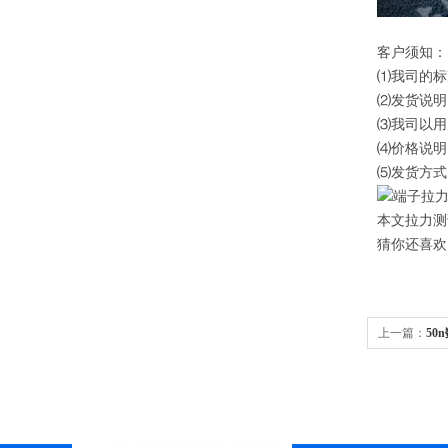
客户须知
⑴我司的标
⑵发货说明
⑶我司以用
⑷价格说明
⑸发货方
本文拉力测试仪由
猜你还喜欢
上一篇：
5