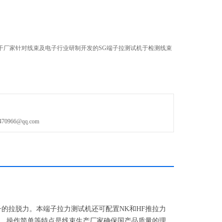
干厂家针对线束及电子行业研制开发的SG端子拉测试机于检测线束
966@qq.com
的拉脱力。本端子拉力测试机还可配置NK和HF推拉力
、操作简单等特点是线束生产厂家确保国产品质量的理