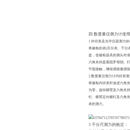
四.数显量仪测力计使
1.外径表及光学仪器测力
将被检的表(百分表、千分
盘，使被检器具的测头对
六角夹持盘紧固罗母⑿。
平面接触，继续调接微调
2.数显量仪测力计内径表
将被检内径表杆放进六角
为零。旋转横臂及六角夹
钉、横臂定向螺钉及六角
表的测力。
3.千分尺测力的检定：