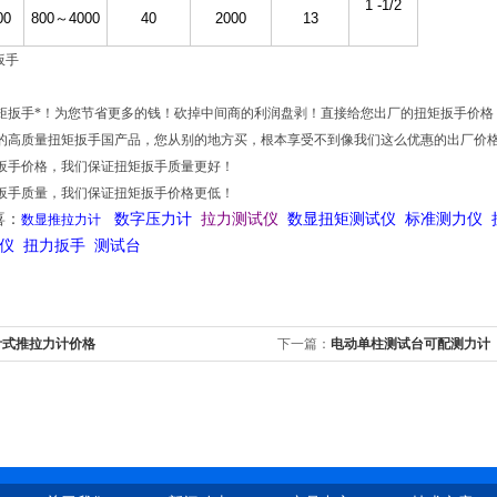
1 -1/2
00
800
～
4000
40
2000
13
矩扳手*！为您节省更多的钱！砍掉中间商的利润盘剥！直接给您出厂的扭矩扳手价格
的高质量扭矩扳手国产品，您从别的地方买，根本享受不到像我们这么优惠的出厂价
扳手价格，我们保证扭矩扳手质量更好！
扳手质量，我们保证扭矩扳手价格更低！
喜：
数字压力计
拉力测试仪
数显扭矩测试仪 标准测力仪 
数显推拉力计
仪 扭力扳手 测试台
针式推拉力计价格
下一篇：
电动单柱测试台可配测力计