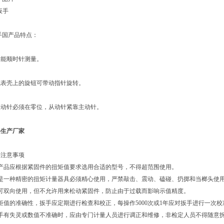
手国产品特点：
能顺时针测量。
表壳上的旋钮可带动指针旋转。
动针必须在零位，从动针紧靠主动针。
手生产厂家
手注意事项
国产品应根据紧固件的扭矩值要求选用合适的型号，不得超范围使用。
品是一种精密的扭矩计量器具必须精心使用，严禁敲击、震动、磕碰、扔掷和当榔头使
品可双向使用，但不允许用来松动紧固件，防止由于过载而影响示值精度。
矩值的准确性，扳手应定期进行检查和校正，每操作5000次或1年应对扳手进行一次校
扳手有失灵或数值不准确时，应由专门计量人员进行调正和维修，非检定人员不得随意