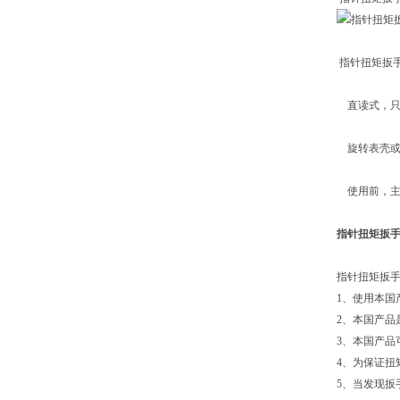
指针扭矩扳
直读式，只
旋转表壳或
使用前，主
指针扭矩扳
指针扭矩扳
1、使用本
2、本国产
3、本国产
4、为保证扭
5、当发现