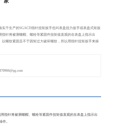
厂家
海实干生产的SGACD指针扭矩扳手也叫表盘扭力扳手或表盘式矩扳
用指针将被测螺帽、螺栓等紧固件扭矩值直观的在表盘上指示出
。以螺纹紧固且不于因矩过大破坏螺纹，所以用指针扭矩扳手来操
966@qq.com
利用指针将被测螺帽、螺栓等紧固件扭矩值直观的在表盘上指示出
操作。