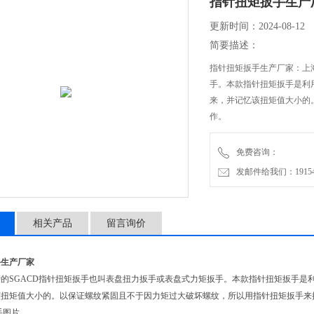
指针扭矩扳手生产
更新时间：2024-08-12
简要描述：
指针扭矩扳手生产厂家：上
手。本款指针扭矩扳手是利
来，并记忆该扭矩值大小的
作。
免费咨询：
发邮件给我们：1915470
相关产品
留言询价
手生产厂家
的SGACD指针扭矩扳手也叫表盘扭力扳手或表盘式力矩扳手。本款指针扭矩扳手是
该扭矩值大小的。以保证螺纹紧固且不于因力矩过大破坏螺纹，所以用指针扭矩扳手来
手图片