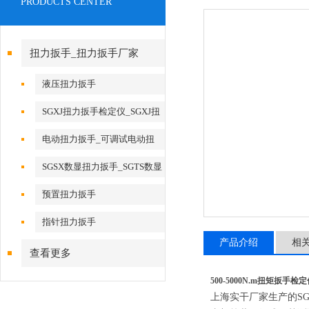
PRODUCTS CENTER
扭力扳手_扭力扳手厂家
液压扭力扳手
SGXJ扭力扳手检定仪_SGXJ扭
矩扳手检定仪
电动扭力扳手_可调试电动扭
力扳手
SGSX数显扭力扳手_SGTS数显
扭力扳手
预置扭力扳手
指针扭力扳手
产品介绍
相
查看更多
500-5000N.m扭矩扳手检
上海实干厂家生产的SG