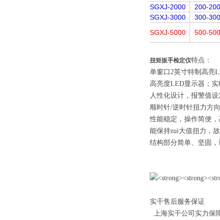
SGXJ-2000
200-20
SGXJ-3000
300-30
SGXJ-5000
500-50
特点：
扭矩扳手检定仪
单窗口2英寸特制高亮L
高亮度LED显示器；
人性化设计，报警值设
顺时针/逆时针扭力方
性能稳定，操作简便，
能保持zui大值扭力，
结构部分简单、坚固，
实干售后服务保证
上海实干公司实力保障