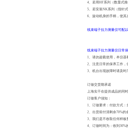
4、若用HF系列（数显式
5、若安装NK系列（指针
6、旋动机身的手柄，使其
线束端子拉力测量仪可配
线束端子拉力测量仪日常
1、请勿超载使用，本仪器额
2、注意日常的保养工作，
3、机台出现故障时请及时
订做交货期承诺
上海实干在提供成品的同
订做客户须知：
1、订做要求：付款方式：先
2、出货前付清剩余70%的
3、我们是不收取任何样板
4、订做时间为：收到30%