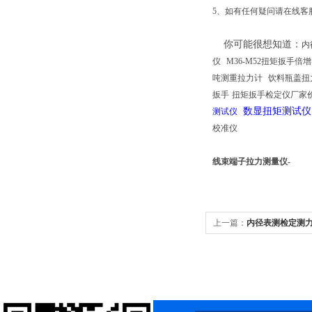
5、如有任何疑问请在线客服
你可能很想知道
：
内
仪
M36-M52扭矩扳手倍
吨测重拉力计
饮料瓶盖扭
扳手
扭矩扳手检定仪厂家
数显扭矩测试
测试仪
校准仪
线束端子拉力测量仪-
上一篇：
内径表测检定测