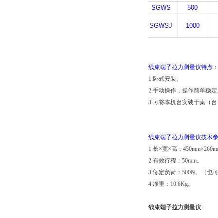
SGWS
500
SGWSJ
1000
线束端子拉力测量仪特点
1.卧式安装。
2.手动操作，操作简单稳定
3.可将本机台安装于桌（
线束端子拉力测量仪技术
1.长×宽×高：450mm×260m
2.有效行程：50mm。
3.额定负荷：500N。（也可
4.净重：10.6Kg。
线束端子拉力测量仪-