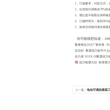
1、订做要求：付款方式：先
2、出货前付清剩余70%的
3、我们是不收取任何样板
4、订做时间为：收到30%
5、如有任何疑问请在线客
你可能很想知道
：
10
数显推拉力计厂家价格
S
定仪好
数显扭力扳手什么
拉力表
SGSX-10数显扭力
格
扭力检测力仪
标准测
上一篇：
电动可调扭紧固