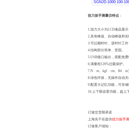
SGNJD-1000
100-10
扭力扳手测量仪特点
：
1.扭力大小为LCD液晶显
2.具有峰值、自动峰值和
3.可以顺时针、逆时针工
4.结构部分简单、坚固。
5.USB接口输出，搭配
6.满量程120%过载保护。
7.N﹒m、kgf﹒cm、lb
8.绿色环保，无操作自动
9.配置大记忆功能，可存储
10.上下限设置功能，超
订做交货期承诺
上海实干在提供
扭力扳手
订做客户须知：