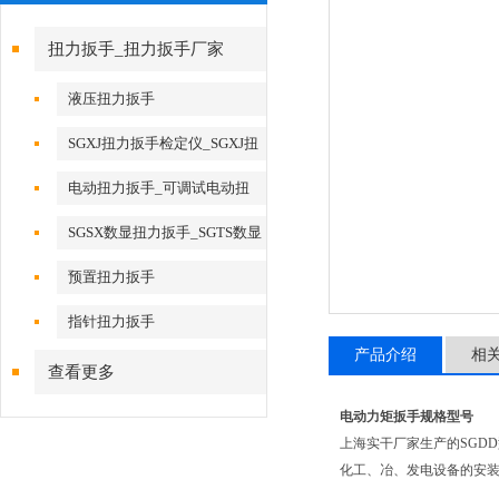
扭力扳手_扭力扳手厂家
液压扭力扳手
SGXJ扭力扳手检定仪_SGXJ扭
矩扳手检定仪
电动扭力扳手_可调试电动扭
力扳手
SGSX数显扭力扳手_SGTS数显
扭力扳手
预置扭力扳手
指针扭力扳手
产品介绍
相
查看更多
电动力矩扳手规格型号
上海实干厂家生产的SGD
化工、冶、发电设备的安