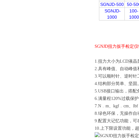
SGNJD-500
50-50
SGNJD-
100-
1000
1000
SGNJD扭力扳手检定
1.扭力大小为LCD液
2.具有峰值、自动峰
3.可以顺时针、逆时
4.结构部分简单、坚固
5.USB接口输出，
6.满量程120%过载保
7.N﹒m、kgf﹒cm、
8.绿色环保，无操作自
9.配置大记忆功能，可
10.上下限设置功能