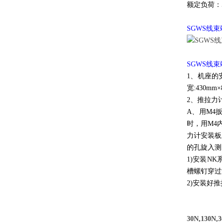
额定负荷：5
SGWS线
SGWS线
1、机座的
宽:430m
2、推拉力
A、用M4
时，用M4
力计安装板
的孔旋入测
1)安装N
槽螺钉穿过
2)安装好
30N,13