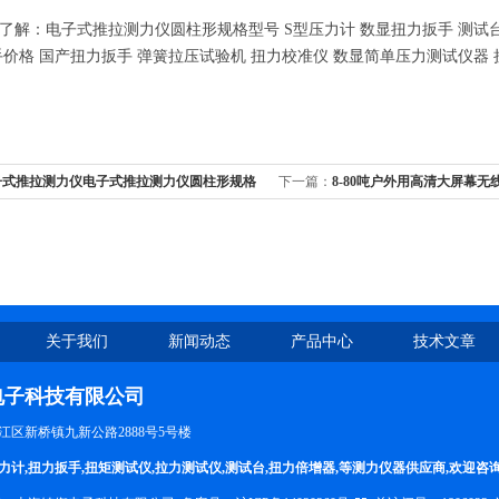
了解：电子式推拉测力仪圆柱形规格型号 S型压力计 数显扭力扳手 测试台
手价格 国产扭力扳手 弹簧拉压试验机 扭力校准仪 数显简单压力测试仪器
子式推拉测力仪电子式推拉测力仪圆柱形规格
下一篇：
8-80吨户外用高清大屏幕
关于我们
新闻动态
产品中心
技术文章
电子科技有限公司
区新桥镇九新公路2888号5号楼
力计
,
扭力扳手
,
扭矩测试仪
,
拉力测试仪
,
测试台
,
扭力倍增器
,等测力仪器供应商,欢迎咨