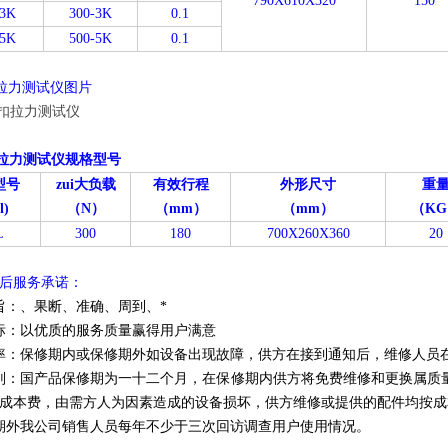
790X610X320
150
3K
300-3K
0.1
5K
500-5K
0.1
扣拉力测试仪图片
扣拉力测试仪规格型号
型号
zui大负载
有效行程
外形尺寸
重
l)
（N）
（mm）
（mm）
（KG
L
300
180
700X260X360
20
后服务承诺：
旨：、果断、准确、周到、*
标：以优质的服务质量赢得用户满意
率：保修期内或保修期外如设备出现故障，供方在接到通知后，维修人员在
则：国产品保修期为一十二个月，在保修期内供方将免费维修和更换属质
成本费，由需方人为因素造成的设备损坏，供方维修或提供的配件均按成
期外我公司销售人员每年不少于三次回访调查用户使用情况。