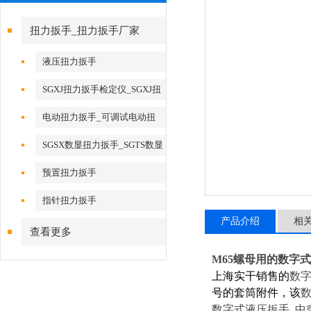
扭力扳手_扭力扳手厂家
液压扭力扳手
SGXJ扭力扳手检定仪_SGXJ扭
矩扳手检定仪
电动扭力扳手_可调试电动扭
力扳手
SGSX数显扭力扳手_SGTS数显
扭力扳手
预置扭力扳手
指针扭力扳手
产品介绍
相
查看更多
M65螺母用的数字
上海实干销售的
数
号的套筒附件，该
数字式液压扳手 中