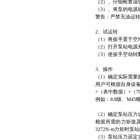
（
2）、仔细检查油
（
3）、将泵的电源
警告：严禁无油运
2、试运转
（1）将扳手置于空
（2）打开泵站电源
（3）使扳手空动转
3、操作
（1）确定实际需要
用户可根据自身设
=（表中数据）×（70
例如：
8.8
级、M45
（2）确定泵站压力
根据所需的力矩值
3272N·
m
力矩时泵站
（3）泵站压力设定