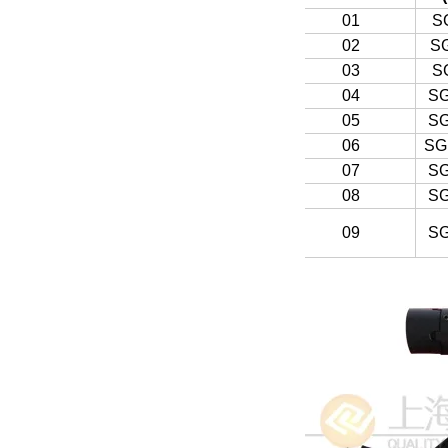
01
S
02
S
03
S
04
SG
05
SG
06
SG
07
SG
08
SG
09
SG