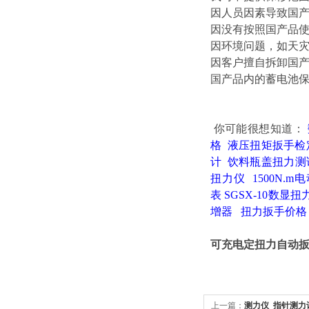
因人员因素导致国
因没有按照国产品
因环境问题，如天
因客户擅自拆卸国
国产品内的蓄电池保
你可能很想知道
：
格
液压扭矩扳手检
计
饮料瓶盖扭力测
扭力仪
1500N.
表
SGSX-10数显
增器
扭力扳手价格
可充电定扭力自动扳
上一篇：
测力仪_指针测力