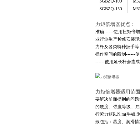
SGBZQ-100
M5
SGBZQ-150
M6
力矩倍增器优点：
准确------使用
业行业生产检修安装现
力杆及各类特种扳手等
操作空间的限制----
------使用延长杆
力矩倍增器适用范
要解决前面提到的问题
的硬度、强度等级、屈服点
拧紧力矩以N.m(牛顿
般包括：温度、润滑情