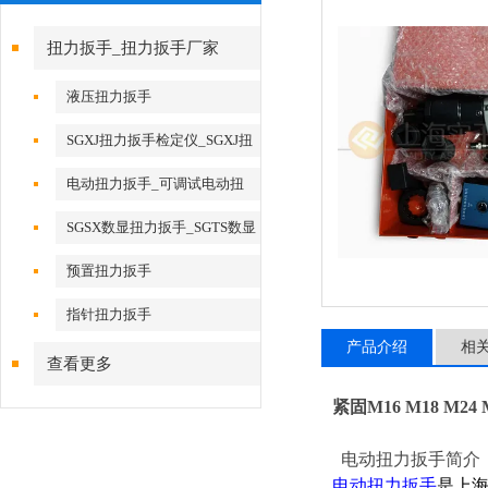
扭力扳手_扭力扳手厂家
液压扭力扳手
SGXJ扭力扳手检定仪_SGXJ扭
矩扳手检定仪
电动扭力扳手_可调试电动扭
力扳手
SGSX数显扭力扳手_SGTS数显
扭力扳手
预置扭力扳手
指针扭力扳手
产品介绍
相
查看更多
紧固M16 M18 M
电动扭力扳手
简介
电动
扭力
扳手
是上