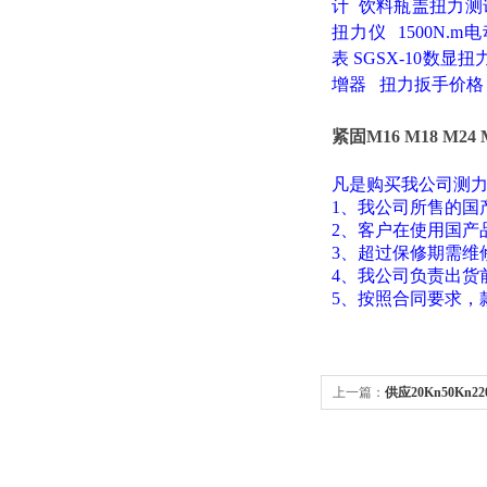
计
饮料瓶盖扭力测
扭力仪
1500N.
表
SGSX-10数显
增器
扭力扳手价格
紧固M16 M18 M
凡是购买我公司测
1、我公司所售的国
2、客户在使用国产
3、超过保修期需维
4、我公司负责出货
5、按照合同要求，
上一篇：
供应20Kn50Kn