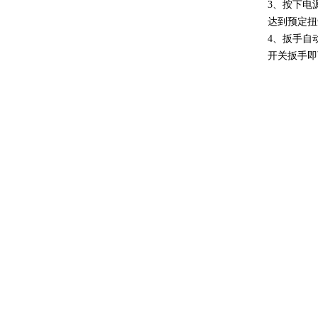
3、按下电
达到预定扭
4、扳手自
开关扳手即