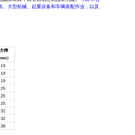
装。大型机械、起重设备和车辆装配作业，以及
方榫
mm
）
19
19
19
25
25
25
32
32
38