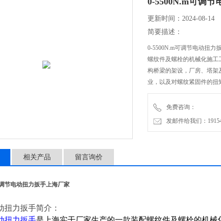
0-5500N.m可
更新时间：2024-08-14
简要描述：
0-5500N.m可调节电
螺纹件及螺栓的机械化施工
构桥梁的架设，厂房、塔架
业，以及对螺纹紧固件的扭
免费咨询：
发邮件给我们：1915470
相关产品
留言询价
.m可调节电动扭力扳手上海厂家
动扭力扳手
简介：
动扭力扳手
是上海实干厂家生产的一款装配螺纹件及螺栓的机械