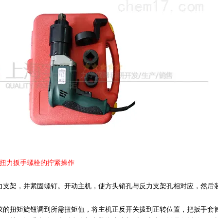
扭力扳手螺栓的拧紧操作
力支架，并紧固螺钉。开动主机，使方头销孔与反力支架孔相对应，然后
仪的扭矩旋钮调到所需扭矩值，将主机正反开关拨到正转位置，把扳手套