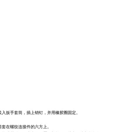
装入扳手套筒，插上销钉，并用橡胶圈固定。
筒套在螺纹连接件的六方上。