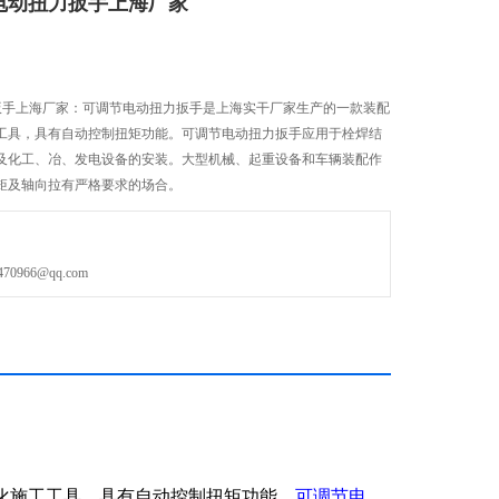
调节电动扭力扳手上海厂家
动扭力扳手上海厂家：可调节电动扭力扳手是上海实干厂家生产的一款装配
工具，具有自动控制扭矩功能。可调节电动扭力扳手应用于栓焊结
及化工、冶、发电设备的安装。大型机械、起重设备和车辆装配作
矩及轴向拉有严格要求的场合。
966@qq.com
化施工工具，具有自动控制扭矩功能。
可调节电