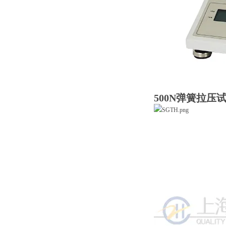
500N弹簧拉压