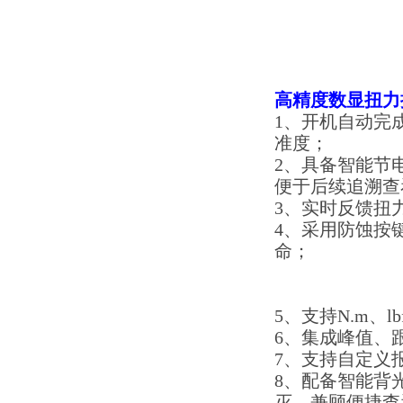
高精度数显扭力
1、开机自动完
准度；
2、具备智能节电
便于后续追溯查
3、实时反馈扭
4、采用防蚀按
命；
5、支持N.m、l
6、集成峰值、
7、支持自定义
8、配备智能背
灭，兼顾便捷查