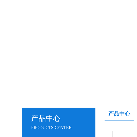
产品中心
产品中心
PRODUCTS CENTER