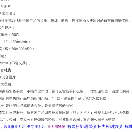
试台图片
动单柱测试台适用于国产品的拉压、破坏、断裂；连接器插入拔出时的荷重值测量仪器。
试台规格：
试重量：500N ；
0～180mm/min；
高：300×390×620；
kg；
220mm（不含夹具）。
试台材质
五大理由：
我司商品实货买卖，不搞弄虚作假，是什么货就是什么货，一律坦诚相告，请放心购买
司所有销售国产品均为新国产品，*！如不是新国产品，我们双倍赔偿！
本公司是阿里巴巴诚信通会员，是值得信赖的商家
严格实行三包服务，所售国产品因自身质量问题（非人为所为）外观无划伤：七天包换
：工厂，公司，专卖公司连锁诚信经营，可签销售合同，欢迎来公司当面交易！
：
数显扭矩测试仪 扭力检测力仪 标
数显推拉力计
数字压力计
拉力测试仪