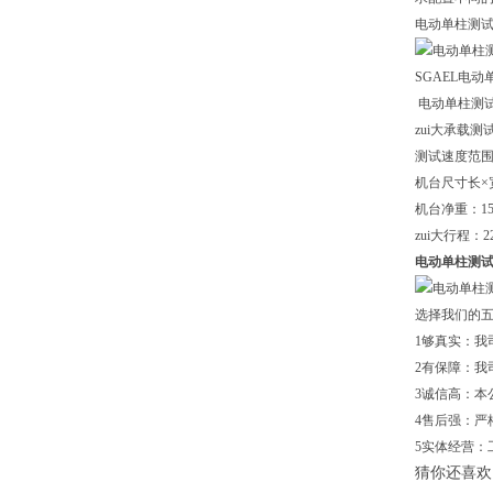
电动单柱测
SGAEL电
电动单柱测
zui大承载测
测试速度范围：1
机台尺寸长×宽×
机台净重：15
zui大行程：
电动单柱测
选择我们的
1够真实：
2有保障：我
3诚信高：
4售后强：
5实体经营
猜你还喜欢