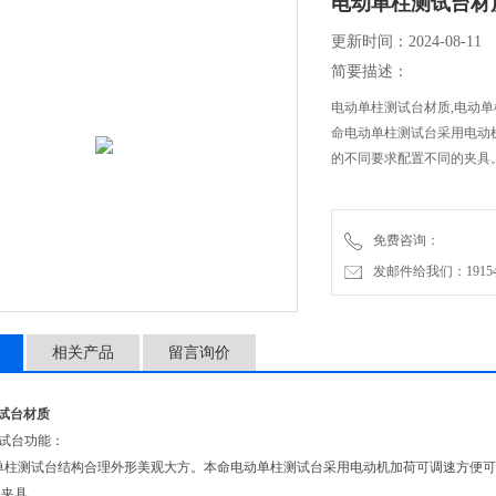
电动单柱测试台材
更新时间：2024-08-11
简要描述：
电动单柱测试台材质,电动单
命电动单柱测试台采用电动
的不同要求配置不同的夹具
免费咨询：
发邮件给我们：1915470
相关产品
留言询价
试台材质
试台功能：
动单柱测试台结构合理外形美观大方。本命电动单柱测试台采用电动机加荷可调速方便
的夹具。