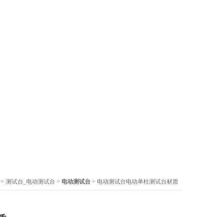
>
测试台_电动测试台
>
电动测试台
> 电动测试台电动单柱测试台材质