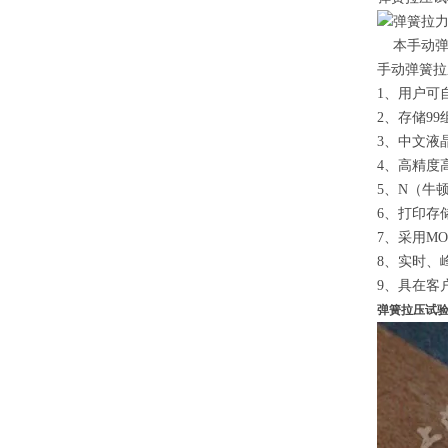
本手动弹簧
手动弹簧
1、用户可
2、存储9
3、中文液
4、高精度
5、N（牛
6、打印存
7、采用M
8、实时、
9、具在客
弹簧拉压试验