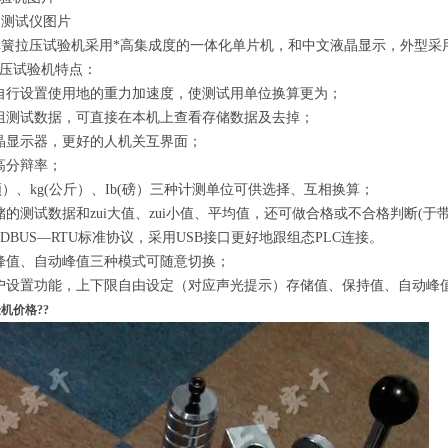
拉压试验机采用*高集成度的一体化单片机，和中文液晶显示，外型采
拉压试验机特点：
自行设置使用地的重力加速度，使测试用单位换算更为；
9组测试数据，可直接在本机上查看存储数据及去掉；
晶显示器，更好的人机关互界面；
高分辩率；
顿）、kg(公斤）、Ib(磅）三种计测单位可供选择、互相换算；
储的测试数据和zui大值、zui小值、平均值，还可做合格或不合格判断(于
ODBUS—RTU标准协议，采用USB接口更好地跟组态PLC连接。
峰值、自动峰值三种模式可随意切换；
户设置功能，上下限自由设定（对应声光提示）存储值、保持值、自动峰
机价格??