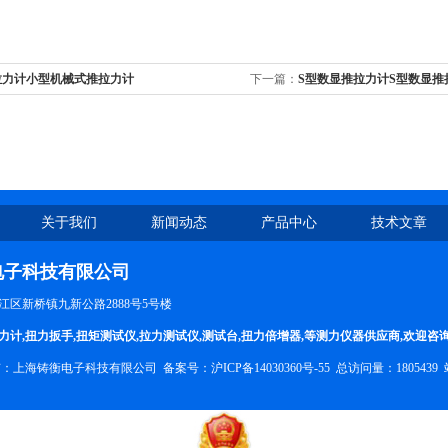
拉力计小型机械式推拉力计
下一篇：
S型数显推拉力计S型数显推拉
关于我们
新闻动态
产品中心
技术文章
电子科技有限公司
区新桥镇九新公路2888号5号楼
力计
,
扭力扳手
,
扭矩测试仪
,
拉力测试仪
,
测试台
,
扭力倍增器
,等测力仪器供应商,欢迎咨
权所有：上海铸衡电子科技有限公司 备案号：
沪ICP备14030360号-55
总访问量：1805439