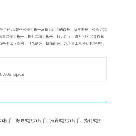
干生产的SG是检验扭力扳手及扭力起子的设备，我主要用于检验定式
预置式扭力扳手、指针式扭力扳手、扭力起子、螺丝刀和涉及拧紧
扳手测试仪应用于电气制造、机械制造、汽车轻工和科研和检测行
966@qq.com
力板手，数显式扭力扳手、预置式扭力扳手、指针式扭