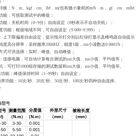
点：
转换：N﹒m、kgf﹒cm、lbf﹒in(也有微小量程的mN﹒m 、gf﹒cm、mlbf﹒
持功能：可抓取测试中的峰值；
机功能：关机时间（0~9分）自由设定（0秒表示不自动关机）；
度功能：根据地域不同，可自由设定（9.000~9.999）；
能：上下限偏差自由设定，提示指示灯分别以红绿灯显示及峰鸣器自动提示
精度高分辨率：采样频率2000HZ，精度1级，zui小读数达0.0001N；
示方式可供选择：实时、峰值、自动峰值；
能：连接电脑，可自动计算每次测试的zui大值、zui小值、平均值等；
机：可打印1000组存储的测试数据和zui大值、zui小值、平均值等。
峰值功能：峰值保持时间（1~99秒）自由设定；
频率功能：10次/秒、20次/秒、50次/秒、100次/秒四种自由选择。
片
格型号
型号
测量范围
分度值
外形尺寸
被检长度
l)
（N.m
（N.m
（mm
（mm
）
）
）
）
-30
3-30
0.001
-50
5-50
0.001