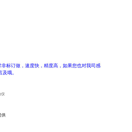
求非标订做，速度快，精度高，如果您也对我司
感
言及哦。
力仪
提供