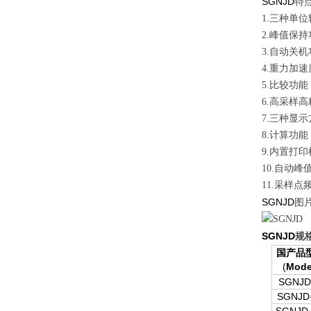
SGNJD
特
1.三种单位
2.峰值保
3.自动关
4.重力加速
5.比较功
6.高采样高
7.三种显
8.计算功
9.内置打印
10.自动
11.采样点
SGNJD
图
SGNJD
规
国产品
(
Mode
SGNJD
SGNJD