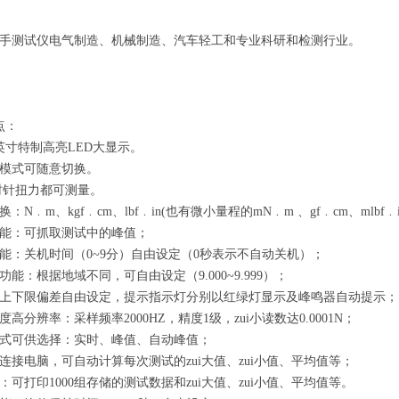
手测试仪电气制造、机械制造、汽车轻工和专业科研和检测行业。
点：
英寸特制高亮LED大显示。
模式可随意切换。
时针扭力都可测量。
：N﹒m、kgf﹒cm、lbf﹒in(也有微小量程的mN﹒m 、gf﹒cm、mlbf﹒i
能：可抓取测试中的峰值；
能：关机时间（0~9分）自由设定（0秒表示不自动关机）；
能：根据地域不同，可自由设定（9.000~9.999）；
上下限偏差自由设定，提示指示灯分别以红绿灯显示及峰鸣器自动提示；
高分辨率：采样频率2000HZ，精度1级，zui小读数达0.0001N；
式可供选择：实时、峰值、自动峰值；
连接电脑，可自动计算每次测试的zui大值、zui小值、平均值等；
：可打印1000组存储的测试数据和zui大值、zui小值、平均值等。