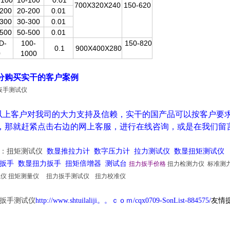
100
10-100
0.01
700X320X240
150-620
200
20-200
0.01
300
30-300
0.01
500
50-500
0.01
D-
100-
150-820
0.1
900X400X280
0
1000
分购买实干
的客户案例
上
客户对我司的大力支持及信赖，实干的
国产品可以按客户要
，那就赶紧点击右边的网上客服，进行在线咨询，或是在我们留
欢：扭矩测试仪
数显推拉力计
数字压力计
拉力测试仪
数显扭矩测试仪
扳手 数显扭力扳手 扭矩倍增器 测试台
扭力扳手价格
扭力检测力仪 标准测
仪 扭矩测量仪
扭力扳手测试仪
扭力校准仪
扳手测试仪
http://www.shtuilaliji。。ｃｏｍ/cqx0709-SonList-884575/
友情