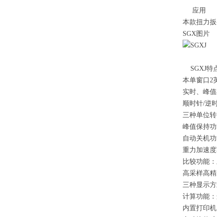
应用
本款扭力扳
SGX图片
SGXJ特
本单窗口2
实时、峰值
顺时针/逆
三种单位转换
峰值保持功
自动关机功
重力加速度功
比较功能：
高采样高精度
三种显示方
计算功能：
内置打印机