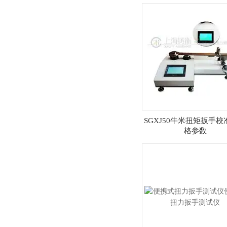
SGXJ50牛米扭矩扳手
格参数