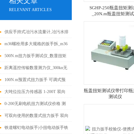
相关文章
SGHP-250瓶盖扭矩
RELEVANT ARTICLES
_20N.m瓶盖扭矩测
供应手持式冶污水流量计,冶污水排
放流量计
m36螺栓用多大规格的扳手拆_m36
电动扭力扳手
500N.m扭力扳手测试仪_数显扭矩
扳手检定仪价格
距离遥控传输数显测力仪_300kn无
线数字测力仪
100N.m预置式扭力扳手 可调式预
瓶盖扭矩测试仪带打印瓶
置扭矩扳手 机械式力矩扳手厂家
大吨位拉压力传感器 1-200T 双向
测试仪
大量程拉压力传感器测力计国产厂
0-200无刷电机扭力测试仪价格 测
家
试无刷电机动态扭矩测试仪厂家
可双向使用的数显式扭力扳手 双向
紧固检测数显电子扭力扳手价格
铁道螺钉电动扳手|小扭电动扳手铁