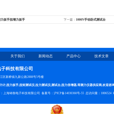
增力扳手扭增力扳手
下一篇：
1000N手动卧式测试台
关于我们
新闻动态
产品中心
技术文章
电子科技有限公司
区新桥镇九新公路2888号5号楼
力计
,
扭力扳手
,
扭矩测试仪
,
拉力测试仪
,
测试台
,
扭力倍增器
,等测力仪器供应商,欢迎咨
权所有：上海铸衡电子科技有限公司 备案号：
沪ICP备14030360号-55
总访问量：1806524