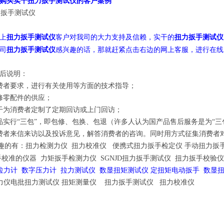
购买实干扭力扳手测试仪的客户案例
上
客户对我司的大力支持及信赖，实干的
扭力扳手测试仪
扭力扳手测试仪
司
感兴趣的话，那就赶紧点击右边的网上客服，进行在线
扭力扳手测试仪
后说明：
费者要求，进行有关使用等方面的技术指导；
修零配件的供应；
干为消费者定制了定期回访或上门回访；
品实行“三包”，即包修、包换、包退（许多人认为国产品售后服务是为“三
费者来信来访以及投诉意见，解答消费者的咨询。同时用方式征集消费者
有：扭力检测力仪 扭力校准仪 便携式扭力扳手检定仪 手动扭力扳手
手校准的仪器 力矩扳手检测力仪 SGNJD扭力扳手测试仪 扭力扳手校验仪
拉力计
数字压力计
拉力测试仪
数显扭矩测试仪
定扭矩电动扳手 数显
力仪电批扭力测试仪
扭矩测量仪
扭力扳手测试仪
扭力校准仪