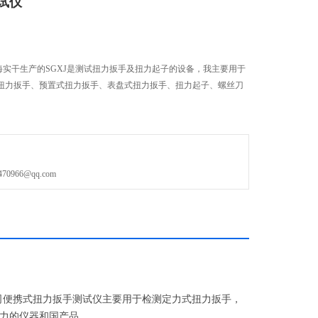
试仪
海实干生产的SGXJ是测试扭力扳手及扭力起子的设备，我主要用于
扭力扳手、预置式扭力扳手、表盘式扭力扳手、扭力起子、螺丝刀
。
966@qq.com
司便携式扭力扳手测试仪主要用于检测定力式扭力扳手，
力的仪器和国产品。