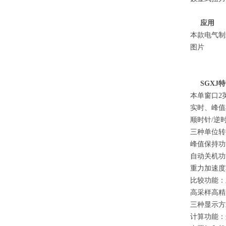
应用
本款电气制
图片
SGXJ
本单窗口2
实时、峰值
顺时针/逆
三种单位转换
峰值保持功
自动关机功
重力加速度功
比较功能：
高采样高精度
三种显示方
计算功能：