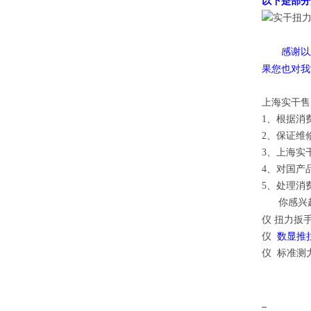
以下是部分
感谢以
果您也对我
上海实干售
1、根据消
2、保证维
3、上海实
4、对国产
5、处理消
你感兴趣的
仪 扭力扳
仪
数显推
仪
标准测
_