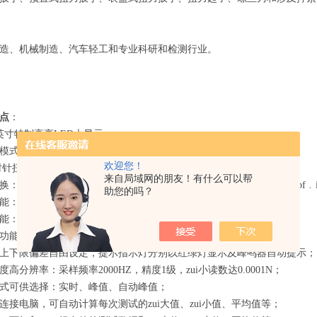
造、机械制造、汽车轻工和专业科研和检测行业。
特点
：
英寸特制高亮LED大显示。
模式可随意切换。
欢迎您！
时针扭力都可测量。
来自局域网的朋友！有什么可以帮
：N﹒m、kgf﹒cm、lbf﹒in(也有微小量程的mN﹒m 、gf﹒cm、mlbf﹒i
助您的吗？
能：可抓取测试中的峰值；
能：关机时间（0~9分）自由设定（0秒表示不自动关机）；
能：根据地域不同，可自由设定（9.000~9.999）；
上下限偏差自由设定，提示指示灯分别以红绿灯显示及峰鸣器自动提示；
高分辨率：采样频率2000HZ，精度1级，zui小读数达0.0001N；
式可供选择：实时、峰值、自动峰值；
连接电脑，可自动计算每次测试的zui大值、zui小值、平均值等；