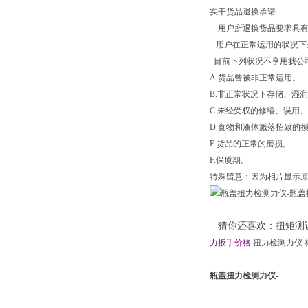
实干货品退换承诺
用户所退换货品要求具有
用户在正常运用的状况下
目前下列状况不享用我公
A.货品曾被非正常运用。
B.非正常状况下存储、湿润
C.未经受权的修缮、误用
D.食物和液体溅落招致的
E.货品的正常的磨损。
F.保质期。
特殊留意：因为相片显示原
猜你还喜欢：扭矩测
力扳手价格
扭力检测力仪 
瓶盖扭力检测力仪-