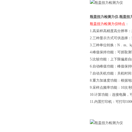
瓶盖扭力检测力仪-
瓶盖扭
瓶盖扭力检测力仪特点
：
1.高采样高精度高分辨率：采
2.三种显示方式可供选择
3.三种单位转换：N﹒m、kgf
4.峰值保持功能：可抓取
5.比较功能：上下限偏差
6.自动峰值功能：峰值保持
7.自动关机功能：关机时间
8.重力加速度功能：根据地域
9.采样点频率功能：10次/秒
10.计算功能：连接电脑
11.内置打印机：可打印1