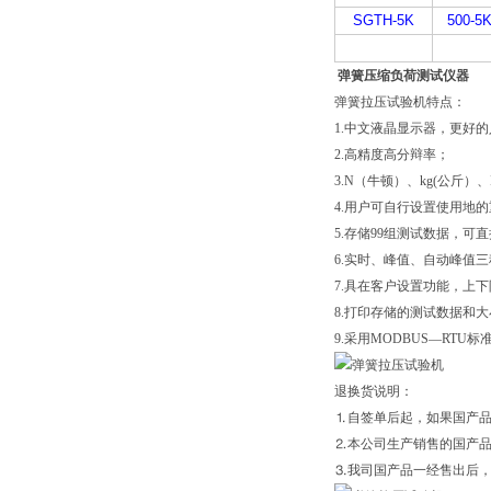
SGTH-5K
500-5
弹簧压缩负荷测试仪器
弹簧拉压试验机特点：
1.中文液晶显示器，更好
2.高精度高分辩率；
3.N（牛顿）、kg(公斤
4.用户可自行设置使用地
5.存储99组测试数据，
6.实时、峰值、自动峰值
7.具在客户设置功能，上
8.打印存储的测试数据和
9.采用MODBUS—RTU
退换货说明：
⒈自签单后起，如果国产品
⒉本公司生产销售的国产
⒊我司国产品一经售出后