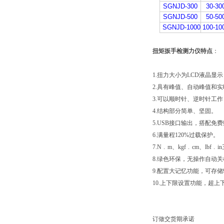
SGNJD-300
30-30
SGNJD-500
50-50
SGNJD-1000
100-10
扭矩扳手检测力仪特点
：
1.扭力大小为LCD液晶显
2.具有峰值、自动峰值和
3.可以顺时针、逆时针工
4.结构部分简单、坚固。
5.USB接口输出，搭配
6.满量程120%过载保护。
7.N﹒m、kgf﹒cm、lb
8.绿色环保，无操作自动
9.配置大记忆功能，可存储
10.上下限设置功能，超
订做交货期承诺