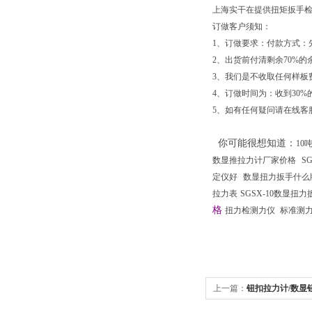
上海实干在提供扭矩扳手
订做客户须知：
1、订做要求：付款方式：先
2、出货前付清剩余70%的
3、我们是不收取任何样板
4、订做时间为：收到30%
5、如有任何疑问请在线客
你可能很想知道
：
10
数显推拉力计厂家价格
S
定仪好
数显扭力扳手什么
拉力表
SGSX-10数显扭力
格
扭力检测力仪
标准测
上一篇：
钮扣拉力计/数显
扣拉力计厂家