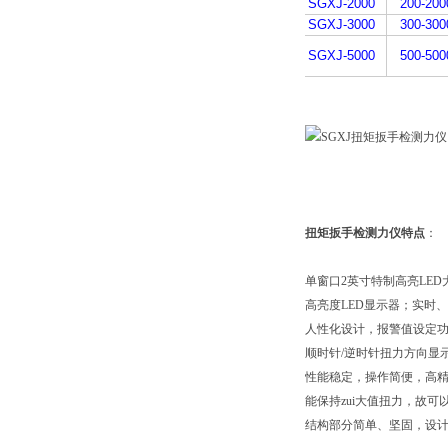
SGXJ-2000
200-200
SGXJ-3000
300-300
SGXJ-5000
500-500
扭矩扳手检测力仪特点
：
单窗口2英寸特制高亮LED
高亮度LED显示器；实时
人性化设计，报警值设定
顺时针/逆时针扭力方向显
性能稳定，操作简便，高
能保持zui大值扭力，故
结构部分简单、坚固，设