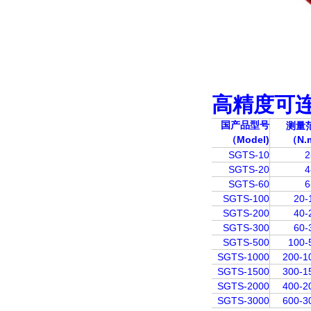
高精度可
国产品型号
测量
（Model)
（N.
SGTS-10
2
SGTS-20
4
SGTS-60
6
SGTS-100
20-
SGTS-200
40-
SGTS-300
60-
SGTS-500
100-
SGTS-1000
200-1
SGTS-1500
300-1
SGTS-2000
400-2
SGTS-3000
600-3