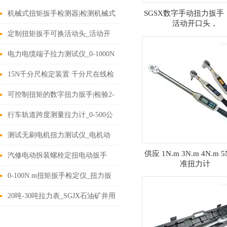
SGSX数字手动扭力扳手
机械式扭矩扳手检测器|检测机械式
活动开口头，
扭矩扳手的仪器品牌
定制扭矩扳手可换活动头_活动开
口预置扭力扳手定制厂家
电力电缆端子拉力测试仪_0-1000N
线材压接端子拉力试验机价格
15N千分尺检定装置 千分尺在线检
定仪 手动数显量仪测力计厂家
可控制扭矩的数字扭力扳手|检验2-
180N.m扭力扳手可控制矩的
行车轨道跨度测量拉力计_0-500公
斤电子拉力计
测试无刷电机扭力测试仪_电机动
供应 1N.m 3N.m 4N.m 
态扭矩在线测试台厂家
汽修电动拆装螺栓定扭电动扳手
准扭力计
_50-500N.m定扭电动扳手
0-100N.m扭矩扳手检定仪_扭力扳
手校验装置_力矩扳手检定仪价格
20吨-30吨拉力表_SGJX石油矿井用
的机械式拉力表价格