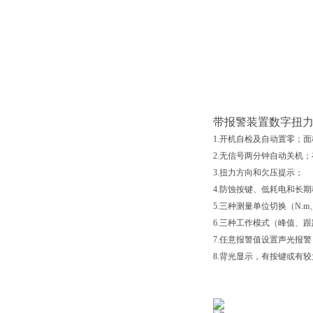
带报警装置数字扭
1.开机自检及自动置零；
2.无信号两分钟自动关机；
3.扭力方向和欠压提示；
4.防蚀按键、低耗电和长
5.三种测量单位切换（N.m、lbf
6.三种工作模式（峰值、
7.任意报警值设置声光报警
8.背光显示，有按键或有较