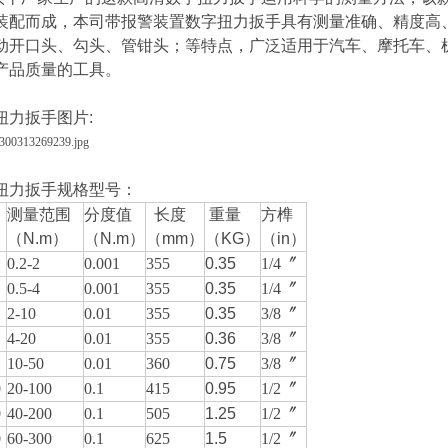
装配而成，本司
带报警装置数字扭力扳手
具有测量准确、精度高
动开口头、勾头、管钳头；等特点，广泛适用于汽车、摩托车、
产品质量的工具。
扭力扳手
图片:
扭力扳手规格型号：
测量范围
分度值
长度
重量
方榫
（N.m）
（N.m）
（mm）
（KG）
（in）
0.2-2
0.001
355
0.35
1/4〞
0.5-4
0.001
355
0.35
1/4〞
2-10
0.01
355
0.35
3/8〞
4-20
0.01
355
0.36
3/8〞
10-50
0.01
360
0.75
3/8〞
0
20-100
0.1
415
0.95
1/2〞
0
40-200
0.1
505
1.25
1/2〞
0
60-300
0.1
625
1.5
1/2〞