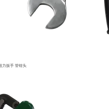
扭力扳手 管钳头