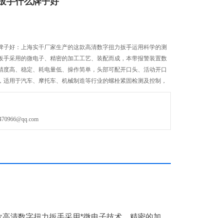
扳手什么牌子好
牌子好：上海实干厂家生产的这款高清数字扭力扳手运用科学的测
扳手采用的微电子、精密的加工工艺、装配而成，本带报警装置数
精度高、稳定、耗电量低、操作简单，头部可配开口头、活动开口
，适用于汽车、摩托车、机械制造等行业的螺栓紧固检测及控制，
966@qq.com
款高清数字
扭力扳手
采用*微电子技术、精密的加