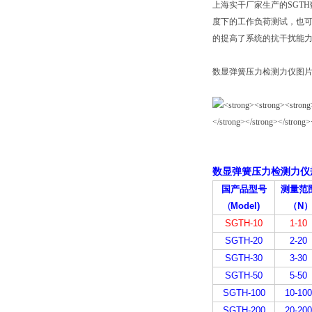
上海实干厂家生产的SGT
度下的工作负荷测试，也
的提高了系统的抗干扰能
数显弹簧压力检测力仪图
数显弹簧压力检测力仪
国产品型号
测量范
(
Model)
（
N
SGTH-10
1-10
SGTH-20
2-20
SGTH-30
3-30
SGTH-50
5-50
SGTH-100
10-100
SGTH-200
20-200