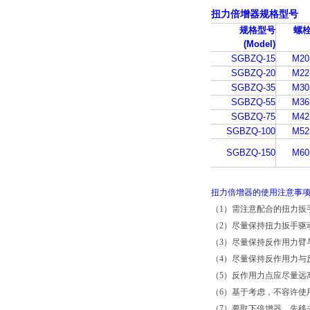
扭力倍增器
规格型号
规格型号
螺
(Model)
SGBZQ-15
M20
SGBZQ-20
M22
SGBZQ-35
M30
SGBZQ-55
M36
SGBZQ-75
M42
SGBZQ-100
M52
SGBZQ-150
M60
扭力倍增器的使用注意事
（1）需注意配合的扭力扳
（2）尽量保持扭力扳手驱
（3）尽量保持反作用力臂
（4）尽量保持反作用力与
（5）反作用力点应尽量远
（6）基于考虑，不容许使
（7）要取下倍增器，先移