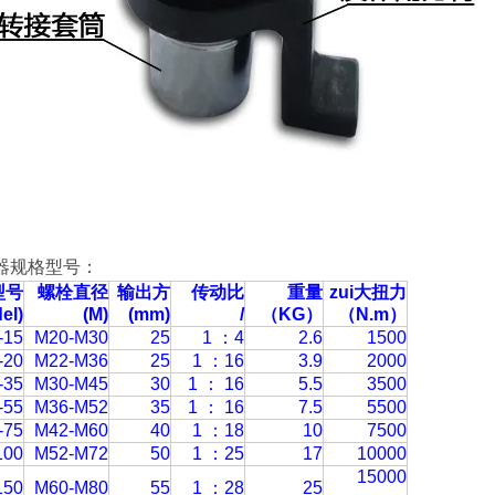
器
规格型号：
型号
螺栓直径
输出方
传动比
重量
zui大扭力
el)
(M)
(mm)
/
（KG）
（N.m）
-15
M20-M30
25
1 ：4
2.6
1500
-20
M22-M36
25
1 ：16
3.9
2000
-35
M30-M45
30
1 ： 16
5.5
3500
-55
M36-M52
35
1 ： 16
7.5
5500
-75
M42-M60
40
1 ：18
10
7500
100
M52-M72
50
1 ：25
17
10000
15000
150
M60-M80
55
1 ：28
25