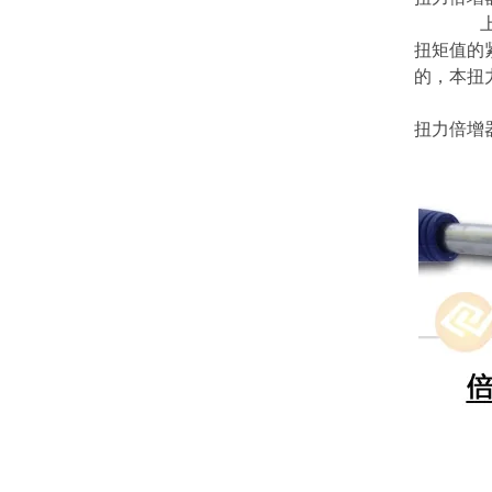
上海实
扭矩值的
的，本
扭
扭力倍增