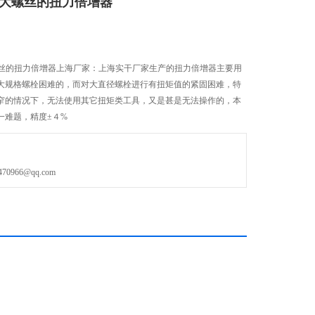
m轮胎大螺丝的扭力倍增器
轮胎大螺丝的扭力倍增器上海厂家：上海实干厂家生产的扭力倍增器主要用
大规格螺栓困难的，而对大直径螺栓进行有扭矩值的紧固困难，特
窄的情况下，无法使用其它扭矩类工具，又是甚是无法操作的，本
一难题，精度±４%
966@qq.com