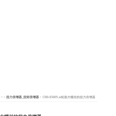
示
> >
扭力倍增器_扭矩倍增器
> 1500-8500N.m轮胎大螺丝的扭力倍增器