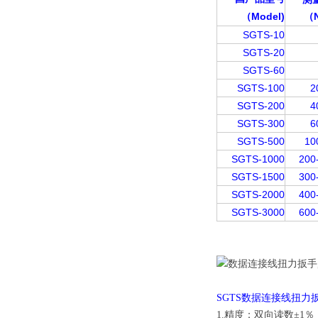
（Model)
（N
SGTS-10
SGTS-20
SGTS-60
SGTS-100
2
SGTS-200
4
SGTS-300
6
SGTS-500
10
SGTS-1000
200
SGTS-1500
300
SGTS-2000
400
SGTS-3000
600
SGTS数据连接线扭力
1.精度：双向读数±1