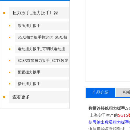
扭力扳手_扭力扳手厂家
液压扭力扳手
SGXJ扭力扳手检定仪_SGXJ扭
矩扳手检定仪
电动扭力扳手_可调试电动扭
力扳手
SGSX数显扭力扳手_SGTS数显
扭力扳手
预置扭力扳手
指针扭力扳手
产品介绍
相
查看更多
数据连接线扭力扳手,S
上海实干生产的
SGT
信号输出数显扭力扳手
测使用的语音报警式、