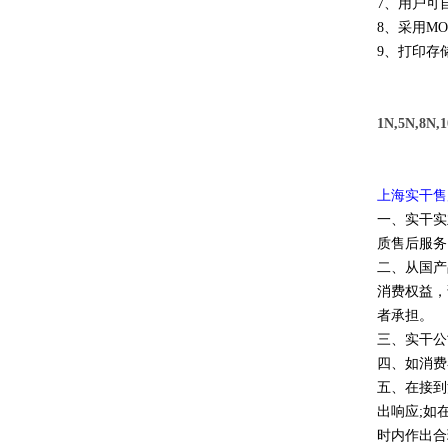
7、用户可
8、采用M
9、打印存
1N,5N,
上海实干售
一、实干实
质售后服务
二、从国产
消费权益，
者承担。
三、实干公
四、如消费
五、在接到
出响应;如
时内作出合