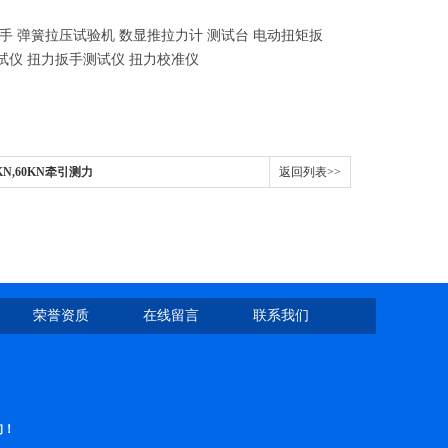
扳手 弹簧拉压试验机 数显推拉力计 测试台 电动扭矩扳
试仪 扭力扳手测试仪 扭力校准仪
KN,60KN牵引测力
返回列表>>
荣誉资质
在线留言
联系我们
询！