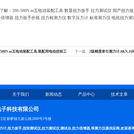
了解：280-580N.m五电动装配工具 数显扭力扳手 拉力测试仪 国产扭力
手倍增器 扭力扳手价格 扭力检测力仪 数字压力计 标准测力仪 电批扭力测
0-580N.m五电动装配工具,装配用电动扭矩工
下一篇：
2级精度牵引测力计,6KN,16
计电线路架设用
关于我们
新闻动态
产品中心
技术文章
电子科技有限公司
区新桥镇九新公路2888号5号楼
力计
,
扭力扳手
,
扭矩测试仪
,
拉力测试仪
,
测试台
,
扭力倍增器
,等测力仪器供应商,欢迎咨