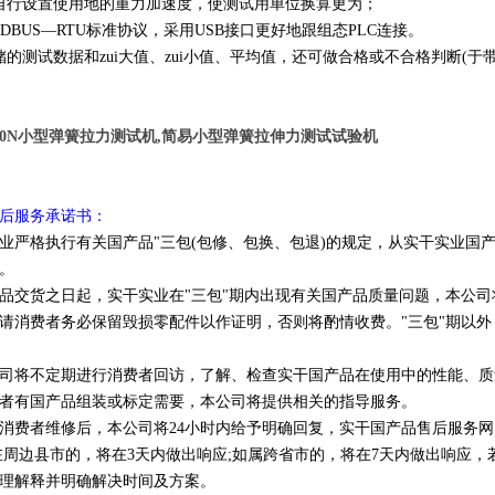
自行设置使用地的重力加速度，使测试用单位换算更为；
ODBUS—RTU标准协议，采用USB接口更好地跟组态PLC连接。
储的测试数据和zui大值、zui小值、平均值，还可做合格或不合格判断(于
8N,10N小型弹簧拉力测试机,简易小型弹簧拉伸力测试试验机
后服务承诺书：
业严格执行有关国产品"三包(包修、包换、包退)的规定，从实干实业国
。
品交货之日起，实干实业在"三包"期内出现有关国产品质量问题，本公
请消费者务必保留毁损零配件以作证明，否则将酌情收费。"三包"期以
司将不定期进行消费者回访，了解、检查实干国产品在使用中的性能、质
者有国产品组装或标定需要，本公司将提供相关的指导服务。
消费者维修后，本公司将24小时内给予明确回复，实干国产品售后服务网
在周边县市的，将在3天内做出响应;如属跨省市的，将在7天内做出响应，
理解释并明确解决时间及方案。