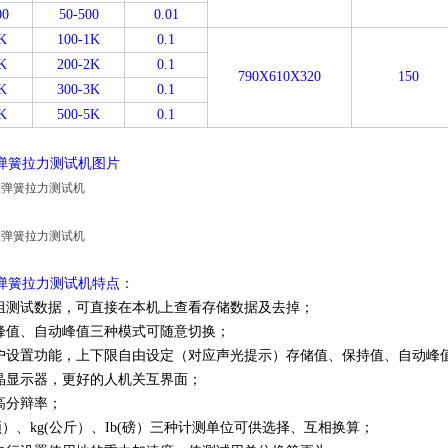
00
50-500
0.01
K
100-1K
0.1
K
200-2K
0.1
790X610X320
150
K
300-3K
0.1
K
500-5K
0.1
型弹簧拉力测试机图片
型弹簧拉力测试机特点：
9组测试数据，可直接在本机上查看存储数据及去掉；
峰值、自动峰值三种模式可随意切换；
户设置功能，上下限自由设定（对应声光提示）存储值、保持值、自动峰
晶显示器，更好的人机关互界面；
高分辩率；
顿）、kg(公斤）、Ib(磅）三种计测单位可供选择、互相换算；