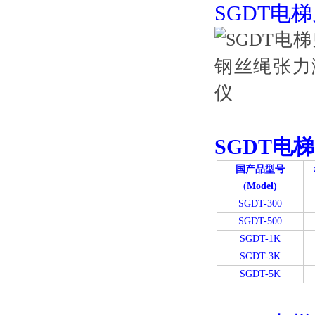
SGDT电
SGDT电
国产品型号
(
Model)
SGDT-300
SGDT-500
SGDT-1K
SGDT-3K
SGDT-5K