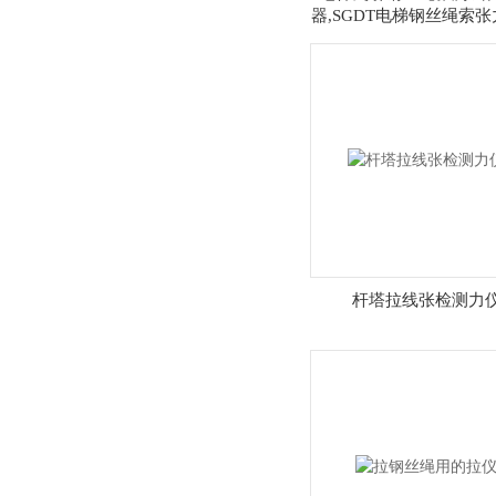
器,SGDT电梯钢丝绳索
仪
杆塔拉线张检测力