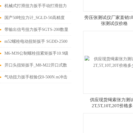
500数显扭矩扳手校准仪价格
机械式打滑扭力扳手手动打滑扭力
扳手定值打滑扭力扳手价格
旁压张测试仪厂家直销1
国产50吨拉力计_SGLD-50高精度
张测试仪价格
无线式数显拉力检测仪价格
带输出信号扭力扳手SGTS-200数显
式无线信号输出扭力扳手
m52螺栓电动扭矩扳手 SGDD-2500
定值式电动扭力扳手价格
M6-M39公制螺栓扭紧矩扳手10.9级
高强螺栓公斤扭力扳手厂家
开口头扭矩扳手_M8-M22开口式数
显扭矩扳手_叉口力矩扳子价格
气动扭力扳手校验仪0-500N.m冲击
型气动扭力扳手校验仪价格
供应现货绳索张力测
2T,5T,10T,20T价格