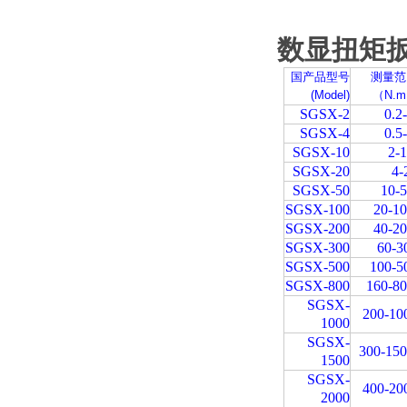
数显扭矩
国产品型号
测量范
(Model)
（N.
SGSX-2
0.2
SGSX-4
0.5
SGSX-10
2-
SGSX-20
4-
SGSX-50
10-
SGSX-100
20-1
SGSX-200
40-2
SGSX-300
60-3
SGSX-500
100-5
SGSX-800
160-8
SGSX-
200-10
1000
SGSX-
300-15
1500
SGSX-
400-20
2000