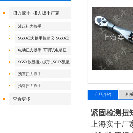
扭力扳手_扭力扳手厂家
液压扭力扳手
SGXJ扭力扳手检定仪_SGXJ扭
矩扳手检定仪
电动扭力扳手_可调试电动扭
力扳手
SGSX数显扭力扳手_SGTS数显
扭力扳手
预置扭力扳手
指针扭力扳手
产品介绍
相
查看更多
紧固检测扭
上海实干厂