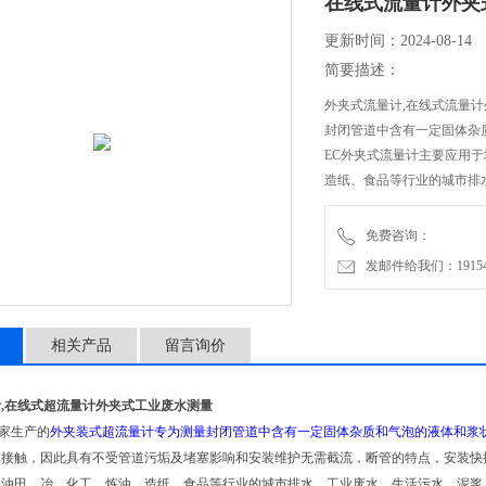
在线式流量计外夹
更新时间：2024-08-14
简要描述：
外夹式流量计,在线式流量
封闭管道中含有一定固体杂质
EC外夹式流量计主要应用
造纸、食品等行业的城市排
适用于钢铁、硬质塑料管等
免费咨询：
发邮件给我们：1915470
相关产品
留言询价
,在线式超流量计外夹式工业废水测量
家生产的
外夹装式超流量计专为测量封闭管道中含有一定固体杂质和气泡的液体和浆
体接触，因此具有不受管道污垢及堵塞影响和安装维护无需截流，断管的特点，安装快
、油田、冶、化工、炼油、造纸、食品等行业的城市排水、工业废水、生活污水、泥浆