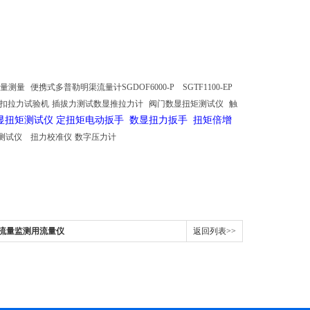
流量测量
便携式多普勒明渠流量计SGDOF6000-P
SGTF1100-EP
扣拉力试验机
插拔力测试数显推拉力计
阀门数显扭矩测试仪
触
显扭矩测试仪 定扭矩电动扳手 数显扭力扳手 扭矩倍增
测试仪
扭力校准仪
数字压力计
水流量监测用流量仪
返回列表>>