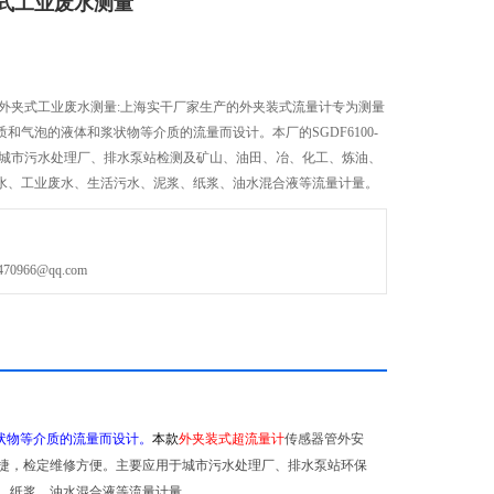
式工业废水测量
计外夹式工业废水测量:上海实干厂家生产的外夹装式流量计专为测量
和气泡的液体和浆状物等介质的流量而设计。本厂的SGDF6100-
于城市污水处理厂、排水泵站检测及矿山、油田、冶、化工、炼油、
水、工业废水、生活污水、泥浆、纸浆、油水混合液等流量计量。
966@qq.com
状物等介质的流量而设计。
本款
外夹装式超流量计
传感器管外安
捷，检定维修方便。主要应用于城市污水处理厂、排水泵站环保
、纸浆、油水混合液等流量计量。