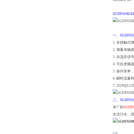
SGDF610
一、SGDF6
1. 非接触
2. 测量准确度0
3. 自适应信
4. 可抗变频
5. 操作简
6. 瞬时流
7. 2行8
二、SGDF6
本厂的
SGD
生活污水、