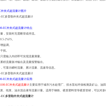
0-EC外夹式超流量计图片
100-EC外夹式超流量计特点
:
式测量，安装时无需断管或停流。
.5-2%FS。
号增益调。
器干扰。
单，只需输入内径即可实现流量测量。
量和累积流量脉冲输出及流量报警输出。
位LCD，可显示瞬时流量、累计流量、流速等信息。
100-EC外夹式超流量计应用
:
F6100-EC外夹式超流量计
主要应用于城市污水处理厂、排水泵站环保检测及矿山、油田
泥浆、纸浆、油水混合液等流量计量。适用于钢铁、硬质塑料管等硬质管材，可以对多