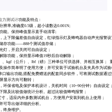
拉力测试计
功能及特点 :
辨率,准确度0.5级，超小读数达0.001N;
功能。保持峰值显示直手动清零;
，上下限偏差值自由设定，红绿指示灯及蜂鸣器自动声光报警
储存功能——888个测试值存储；
光灯，开启关闭可自由设定；
解除功能，保持显示峰值19秒后自动解除；
）、kgf（公斤）、lbf（磅）三种单位可供选择、并相互换算；
及操作简单明了使用方便；并可安装于试验机台及夹具作为试
32C串口输出功能,搭配免费赠送的配套同步软件，可将测试数据通
晶屏显示方向可翻转；
，环保省电及保护本机设计，关机时间（10~90分钟）自由设定
下限及比较值做统计分析。超过比较值蜂鸣报警；
尺寸，适应内外多数测试机台，方便用户安装到机台上使用；
并可导出做详细的分析。
，终身维护。