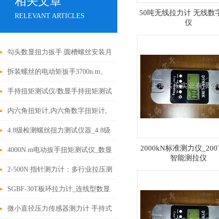
相关文章
50吨无线拉力计 无线数
RELEVANT ARTICLES
仪
勾头数显扭力扳手 圆槽螺丝安装月
牙扭矩扳手 勾头数字力矩扳手厂家
拆装螺丝的电动矩扳手3700n.m、
4500n.m、8300n.m
手持扭矩测试仪/数显手持扭矩测试
仪/高精度手持扭矩测试仪价格
内六角扭矩计,内六角数字扭矩计,
数字内六角扭矩计
4.8级检测螺丝扭力测试仪器_4.8级
2000kN标准测力仪_20
螺丝扭力测试仪厂家
4000N.m电动扳手扭矩测试仪_数显
智能测拉仪
扭检测力仪价格
2-500N 指针测力计：多行业拉压测
试的精准之选
SGBF-30T板环拉力计_连线型数显
拉力测试仪_牵引车电子拉力计价
微小直径压力传感器测力计 手持式