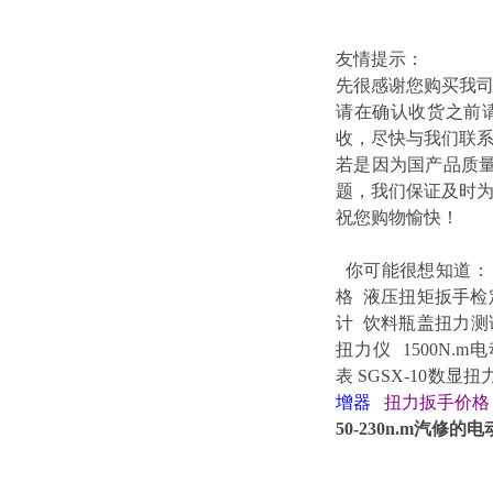
友情提示：
先很感谢您购买我
请在确认收货之前
收，尽快与我们联
若是因为国产品质
题，我们保证及时
祝您购物愉快！
你可能很想知道
格
液压扭矩扳手检
计
饮料瓶盖扭力测
扭力仪
1500N.
表
SGSX-10数显
增器
扭力扳手价
50-230n.m汽修