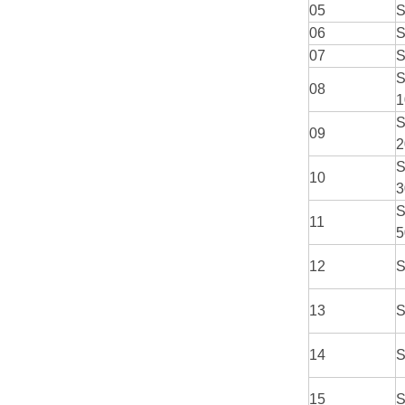
05
S
06
S
07
S
S
08
1
S
09
2
S
10
3
S
11
5
12
S
13
S
14
S
15
S