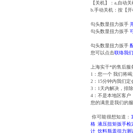
【关机】：a,自动
b.手动关机：按【
勾头数显扭力扳手
勾头数显扭力扳手
勾头数显扭力扳手
您可以点击
联络我
上海实干*的售后服
1：您一个 我们将
2：15分钟内我们
3：1天内解决，排
4：不是本地区客户
您的满意是我们的
你可能很想知道
：
格
液压扭矩扳手检
计
饮料瓶盖扭力测