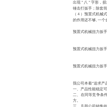
出现
八
字形，损
"
"
锤击打扳手；除套
（
）预置式机械
4
的作用还不够
一个
,
预置式机械扭力扳手
预置式机械扭力扳手
预置式机械扭力扳
我公司本着“追求产
一、产品性能稳定可
二、在同等竞争条
方。
三、凡我公司销售的