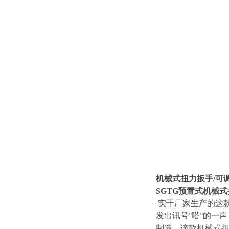
机械式扭力扳手/可
SGTG预置式机械
实干厂家生产的这款
发出讯号
嗒
的一声
"
"
制造。该款
机械式