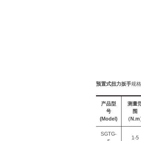
预置式扭力扳手
规
产品型
测量
号
围
(Model)
（
N.m
SGTG-
1-5