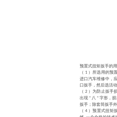
预置式扭矩扳手的
（
）所选用的预
1
进口汽车维修中，
口扳手，然后选活
（
）为防止扳手
2
出现
八
字形，损
"
"
扳手；除套筒扳手
（
）预置式扭矩
4