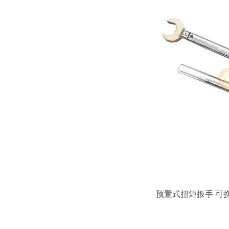
预置式扭矩扳手
可